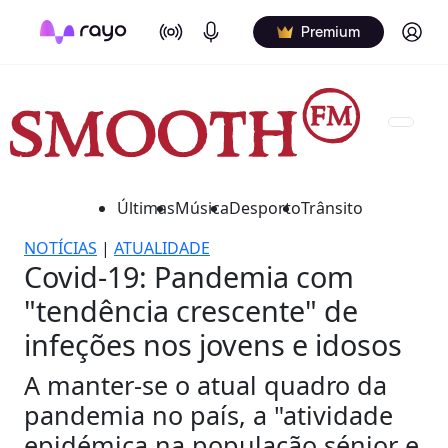
On Air
Podcasts
Log in
Premium
Últimas
Música
Desporto
Trânsito
NOTÍCIAS
|
ATUALIDADE
Covid-19: Pandemia com
"tendência crescente" de
infeções nos jovens e idosos
A manter-se o atual quadro da
pandemia no país, a "atividade
epidémica na população sénior e