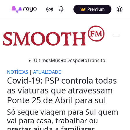
On Air
Podcasts
Log in
Premium
Últimas
Música
Desporto
Trânsito
NOTÍCIAS
|
ATUALIDADE
Covid-19: PSP controla todas
as viaturas que atravessam
Ponte 25 de Abril para sul
Só segue viagem para Sul quem
vai para casa, trabalhar ou
prestar ajuda a familiares.