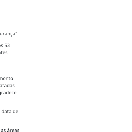
gurança".
os 53
ntes
omento
matadas
agradece
 data de
 as áreas