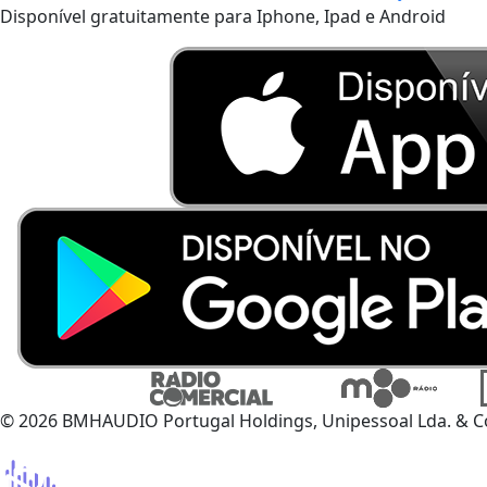
Disponível gratuitamente para Iphone, Ipad e Android
© 2026 BMHAUDIO Portugal Holdings, Unipessoal Lda. & C