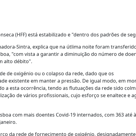
nseca (HFF) está estabilizado e "dentro dos padrões de se
dora-Sintra, explica que na útlima noite foram transferid
sboa, "com vista a garantir a diminuição do número de doe
 alto débito".
de de oxigénio ou o colapso da rede, dado que os
dade existente em manter a pressão. De igual modo, em m
o a esta ocorrência, tendo as flutuações da rede sido col
zação de vários profissionais, cujo esforço se enaltece e 
isboa com mais doentes Covid-19 internados, com 363 até à
aneiro.
orço da rede de fornecimento de oxigénio, designadamente