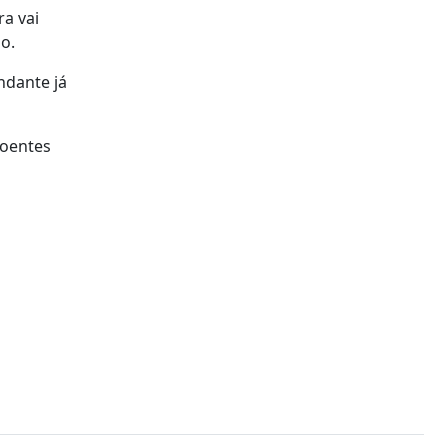
ra vai
o.
ndante já
Doentes