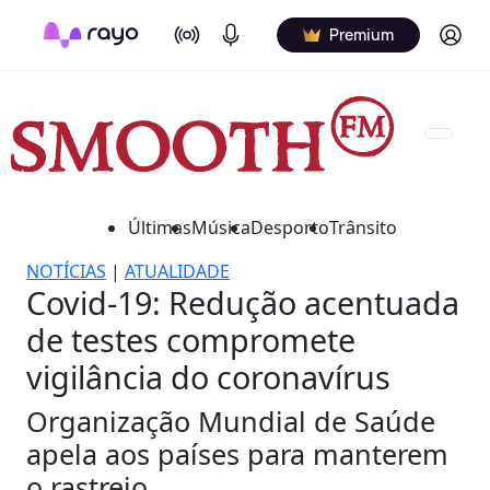
On Air
Podcasts
Log in
Premium
Últimas
Música
Desporto
Trânsito
NOTÍCIAS
|
ATUALIDADE
Covid-19: Redução acentuada
de testes compromete
vigilância do coronavírus
Organização Mundial de Saúde
apela aos países para manterem
o rastreio.