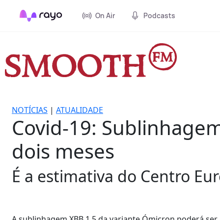
On Air
Podcasts
NOTÍCIAS
|
ATUALIDADE
Covid-19: Sublinhage
dois meses
É a estimativa do Centro Eu
A sublinhagem XBB.1.5 da variante Ómicron poderá se