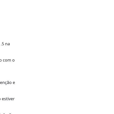
.5 na
do com o
venção e
 estiver