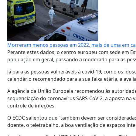
Morreram menos pessoas em 2022, mais de uma em cada
Perante estes dados, o centro europeu com sede em Est
população em geral, passando a moderado para as pes
Já para as pessoas vulneráveis à covid-19, como os ido
calendário recomendado para a sua faixa etária, a avali
A agência da União Europeia recomendou às autoridades 
sequenciação do coronavírus SARS-CoV-2, a aposta na v
controle de infeções.
O ECDC salientou que “também devem ser consideradas
doente, o teletrabalho, a boa ventilação de espaços in