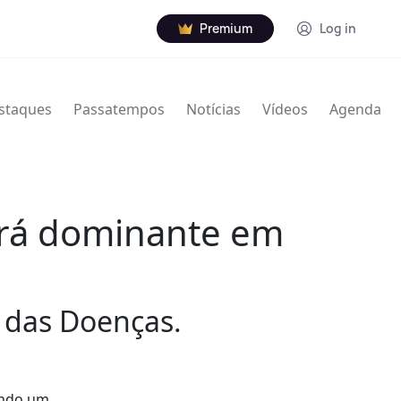
Premium
Log in
staques
Passatempos
Notícias
Vídeos
Agenda
erá dominante em
o das Doenças.
ando um