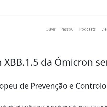
Ouvir
Passou
Podcasts
De
m XBB.1.5 da Ómicron s
ropeu de Prevenção e Control
r a dominante na Europa nos próximos dois meses, provoc