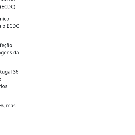
(ECDC).
mico
u o ECDC
nfeção
hagens da
rtugal 36
o
rios
5%, mas