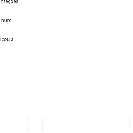
infeções
a num
ficou a