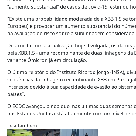
“aumento substancial” de casos de covid-19, estimou h
“Existe uma probabilidade moderada de a XBB.1.5 se t
Europeu] e provocar um aumento substancial do número
na avaliação de risco sobre a sublinhagem considerada 
De acordo com a atualização hoje divulgada, os dados já
pela XBB.1.5 - uma recombinante de duas linhagens da B
variante Ómicron já em circulação.
O último relatório do Instituto Ricardo Jorge (INSA), di
sequências da linhagem recombinante XBB em Portugal, 
interesse devido à sua capacidade de evasão ao sistem
países”.
O ECDC avançou ainda que, nas últimas duas semanas de 
nos Estados Unidos está atualmente com um nível de p
Leia também