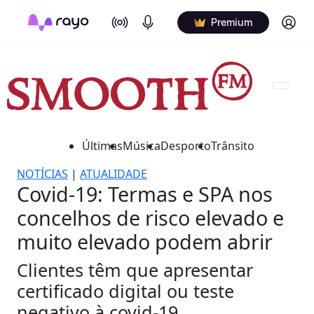
On Air
Podcasts
Log in
Premium
Últimas
Música
Desporto
Trânsito
NOTÍCIAS
|
ATUALIDADE
Covid-19: Termas e SPA nos
concelhos de risco elevado e
muito elevado podem abrir
Clientes têm que apresentar
certificado digital ou teste
negativo à covid-19.