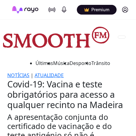
On Air
Podcasts
Log in
Premium
Últimas
Música
Desporto
Trânsito
NOTÍCIAS
|
ATUALIDADE
Covid-19: Vacina e teste
obrigatórios para acesso a
qualquer recinto na Madeira
A apresentação conjunta do
certificado de vacinação e do
teste antigénio só não é