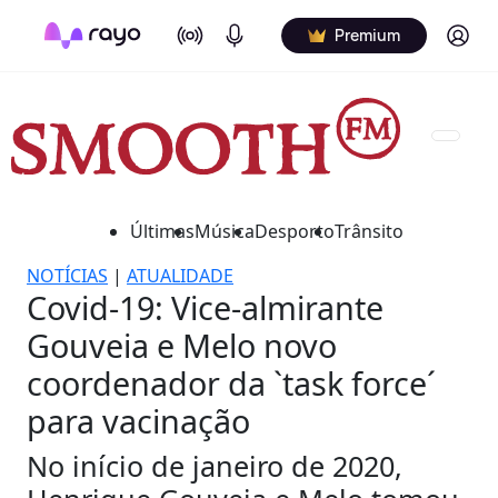
On Air
Podcasts
Log in
Premium
Últimas
Música
Desporto
Trânsito
NOTÍCIAS
|
ATUALIDADE
Covid-19: Vice-almirante
Gouveia e Melo novo
coordenador da `task force´
para vacinação
No início de janeiro de 2020,