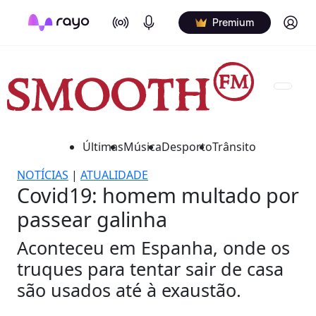
On Air
Podcasts
Log in
Premium
Últimas
Música
Desporto
Trânsito
NOTÍCIAS
|
ATUALIDADE
Covid19: homem multado por
passear galinha
Aconteceu em Espanha, onde os
truques para tentar sair de casa
são usados até à exaustão.