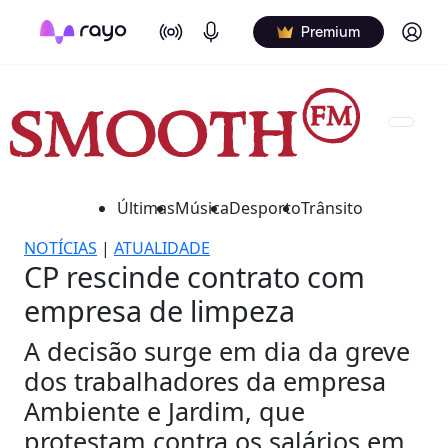
On Air
Podcasts
Log in
Premium
Últimas
Música
Desporto
Trânsito
NOTÍCIAS
|
ATUALIDADE
CP rescinde contrato com
empresa de limpeza
A decisão surge em dia da greve
dos trabalhadores da empresa
Ambiente e Jardim, que
protestam contra os salários em