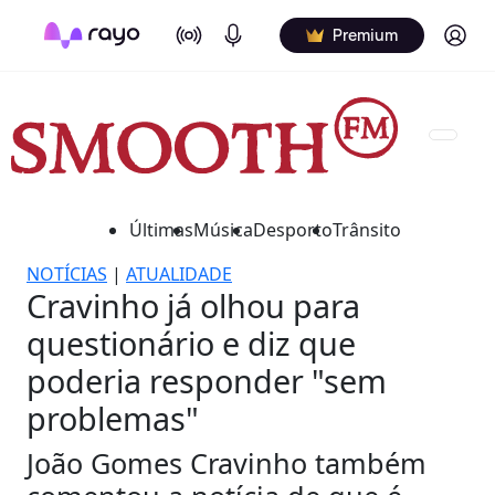
On Air
Podcasts
Log in
Premium
Últimas
Música
Desporto
Trânsito
NOTÍCIAS
|
ATUALIDADE
Cravinho já olhou para
questionário e diz que
poderia responder "sem
problemas"
João Gomes Cravinho também