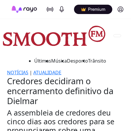
On Air
Podcasts
Log in
Premium
Últimas
Música
Desporto
Trânsito
NOTÍCIAS
|
ATUALIDADE
Credores decidiram o
encerramento definitivo da
Dielmar
A assembleia de credores deu
cinco dias aos credores para se
pronunciarem sobre uma