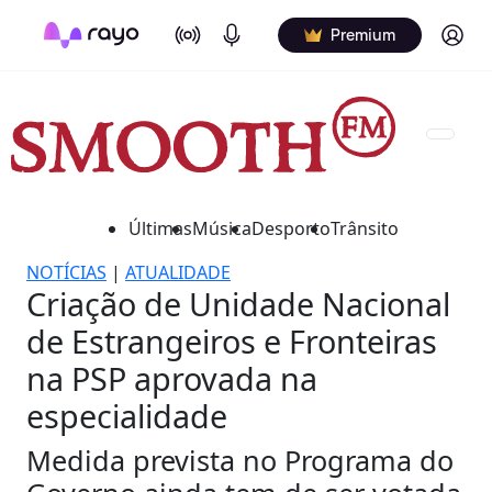
On Air
Podcasts
Log in
Premium
Últimas
Música
Desporto
Trânsito
NOTÍCIAS
|
ATUALIDADE
Criação de Unidade Nacional
de Estrangeiros e Fronteiras
na PSP aprovada na
especialidade
Medida prevista no Programa do