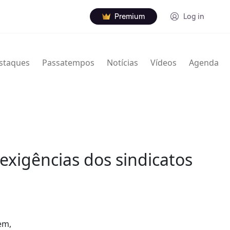
Premium
Log in
staques
Passatempos
Notícias
Vídeos
Agenda
xigências dos sindicatos
em,