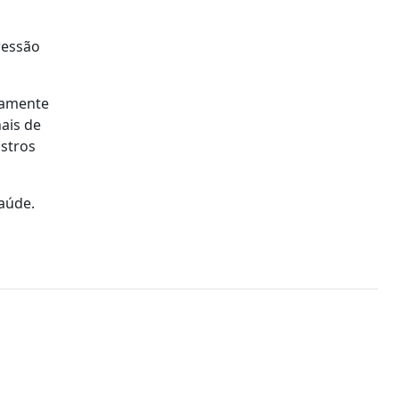
ressão
damente
ais de
stros
aúde.