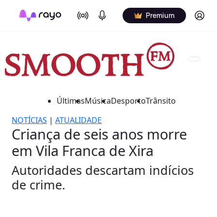
On Air
Podcasts
Log in
Premium
Últimas
Música
Desporto
Trânsito
NOTÍCIAS
|
ATUALIDADE
Criança de seis anos morre
em Vila Franca de Xira
Autoridades descartam indícios
de crime.