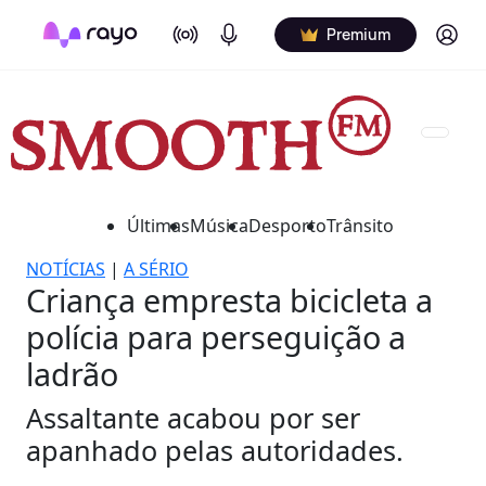
On Air
Podcasts
Log in
Premium
Últimas
Música
Desporto
Trânsito
NOTÍCIAS
|
A SÉRIO
Criança empresta bicicleta a
polícia para perseguição a
ladrão
Assaltante acabou por ser
apanhado pelas autoridades.