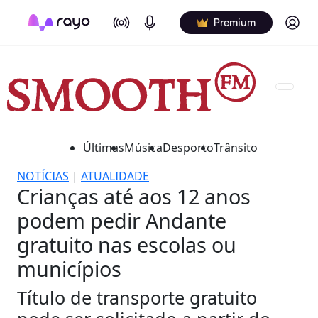
On Air
Podcasts
Log in
Premium
Últimas
Música
Desporto
Trânsito
NOTÍCIAS
|
ATUALIDADE
Crianças até aos 12 anos
podem pedir Andante
gratuito nas escolas ou
municípios
Título de transporte gratuito