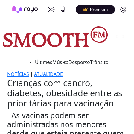
On Air
Podcasts
Log in
Premium
Últimas
Música
Desporto
Trânsito
NOTÍCIAS
|
ATUALIDADE
Crianças com cancro,
diabetes, obesidade entre as
prioritárias para vacinação
As vacinas podem ser
administradas nos menores
desde que esteja presente quem