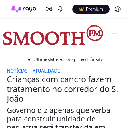
On Air
Podcasts
Log in
Premium
Últimas
Música
Desporto
Trânsito
NOTÍCIAS
|
ATUALIDADE
Crianças com cancro fazem
tratamento no corredor do S.
João
Governo diz apenas que verba
para construir unidade de
pediatria será transferida em