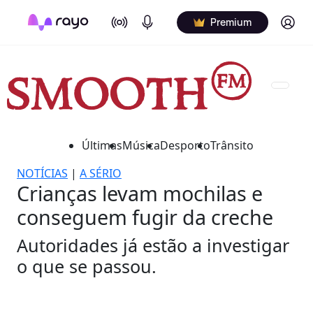
On Air
Podcasts
Log in
Premium
Últimas
Música
Desporto
Trânsito
NOTÍCIAS
|
A SÉRIO
Crianças levam mochilas e
conseguem fugir da creche
Autoridades já estão a investigar
o que se passou.