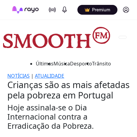
On Air
Podcasts
Log in
Premium
Últimas
Música
Desporto
Trânsito
NOTÍCIAS
|
ATUALIDADE
Crianças são as mais afetadas
pela pobreza em Portugal
Hoje assinala-se o Dia
Internacional contra a
Erradicação da Pobreza.