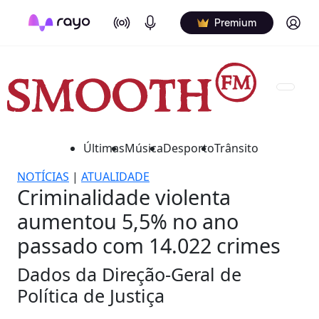
On Air
Podcasts
Log in
Premium
Últimas
Música
Desporto
Trânsito
NOTÍCIAS
|
ATUALIDADE
Criminalidade violenta
aumentou 5,5% no ano
passado com 14.022 crimes
Dados da Direção-Geral de
Política de Justiça