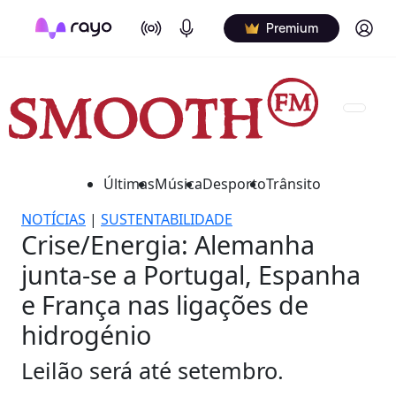
On Air
Podcasts
Log in
Premium
Últimas
Música
Desporto
Trânsito
NOTÍCIAS
|
SUSTENTABILIDADE
Crise/Energia: Alemanha
junta-se a Portugal, Espanha
e França nas ligações de
hidrogénio
Leilão será até setembro.