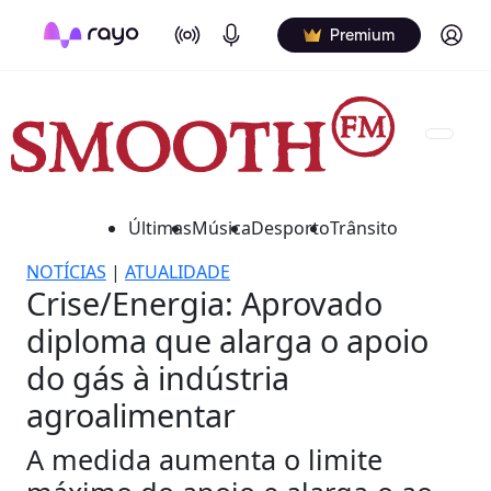
On Air
Podcasts
Log in
Premium
Últimas
Música
Desporto
Trânsito
NOTÍCIAS
|
ATUALIDADE
Crise/Energia: Aprovado
diploma que alarga o apoio
do gás à indústria
agroalimentar
A medida aumenta o limite