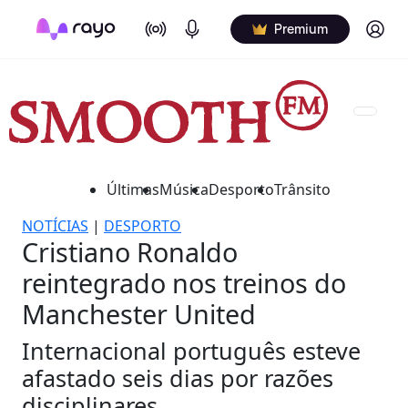
On Air
Podcasts
Log in
Premium
Últimas
Música
Desporto
Trânsito
NOTÍCIAS
|
DESPORTO
Cristiano Ronaldo
reintegrado nos treinos do
Manchester United
Internacional português esteve
afastado seis dias por razões
disciplinares.