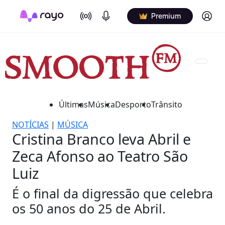
On Air
Podcasts
Log in
Premium
Últimas
Música
Desporto
Trânsito
NOTÍCIAS
|
MÚSICA
Cristina Branco leva Abril e
Zeca Afonso ao Teatro São
Luiz
É o final da digressão que celebra
os 50 anos do 25 de Abril.