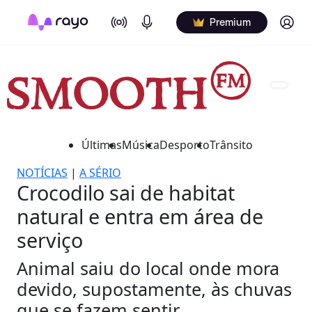
On Air
Podcasts
Log in
Premium
Últimas
Música
Desporto
Trânsito
NOTÍCIAS
|
A SÉRIO
Crocodilo sai de habitat
natural e entra em área de
serviço
Animal saiu do local onde mora
devido, supostamente, às chuvas
que se fazem sentir.