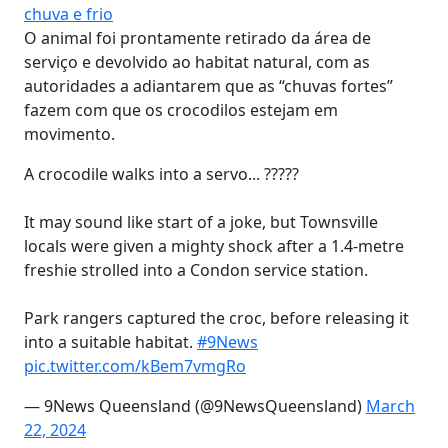
chuva e frio
O animal foi prontamente retirado da área de
serviço e devolvido ao habitat natural, com as
autoridades a adiantarem que as “chuvas fortes”
fazem com que os crocodilos estejam em
movimento.
A crocodile walks into a servo... ?????
It may sound like start of a joke, but Townsville
locals were given a mighty shock after a 1.4-metre
freshie strolled into a Condon service station.
Park rangers captured the croc, before releasing it
into a suitable habitat.
#9News
pic.twitter.com/kBem7vmgRo
— 9News Queensland (@9NewsQueensland)
March
22, 2024