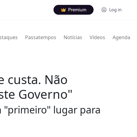
Premium
Log in
staques
Passatempos
Notícias
Vídeos
Agenda
e custa. Não
ste Governo"
m "primeiro" lugar para