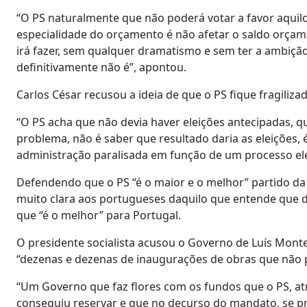
“O PS naturalmente que não poderá votar a favor aquil
especialidade do orçamento é não afetar o saldo orçame
irá fazer, sem qualquer dramatismo e sem ter a ambiç
definitivamente não é”, apontou.
Carlos César recusou a ideia de que o PS fique fragiliza
“O PS acha que não devia haver eleições antecipadas, 
problema, não é saber que resultado daria as eleições,
administração paralisada em função de um processo eleit
Defendendo que o PS “é o maior e o melhor” partido da 
muito clara aos portugueses daquilo que entende que dev
que “é o melhor” para Portugal.
O presidente socialista acusou o Governo de Luís Mont
“dezenas e dezenas de inaugurações de obras que não p
“Um Governo que faz flores com os fundos que o PS, atr
conseguiu reservar e que no decurso do mandato, se pro