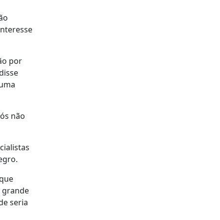
não
interesse
ão por
disse
 uma
nós não
ialistas
egro.
 que
e grande
de seria