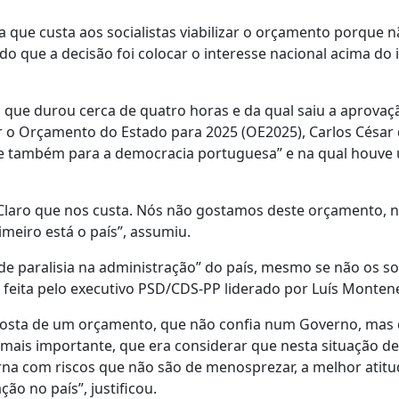
ra que custa aos socialistas viabilizar o orçamento porque 
 que a decisão foi colocar o interesse nacional acima do 
, que durou cerca de quatro horas e da qual saiu a aprovaç
ar o Orçamento do Estado para 2025 (OE2025), Carlos César 
nte também para a democracia portuguesa” e na qual houve
? Claro que nos custa. Nós não gostamos deste orçamento, 
eiro está o país”, assumiu.
e paralisia na administração” do país, mesmo se não os soc
feita pelo executivo PSD/CDS-PP liderado por Luís Monten
gosta de um orçamento, que não confia num Governo, mas
 mais importante, que era considerar que nesta situação d
erna com riscos que não são de menosprezar, a melhor atitu
ão no país”, justificou.