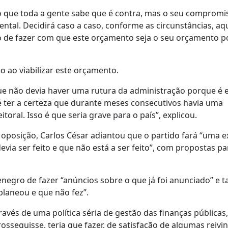
o que toda a gente sabe que é contra, mas o seu compromi
ntal. Decidirá caso a caso, conforme as circunstâncias, aq
ão de fazer com que este orçamento seja o seu orçamento 
do ao viabilizar este orçamento.
que não devia haver uma rutura da administração porque é 
 é ter a certeza que durante meses consecutivos havia uma
oral. Isso é que seria grave para o país”, explicou.
oposição, Carlos César adiantou que o partido fará “uma e
ia ser feito e que não está a ser feito”, com propostas pa
enegro de fazer “anúncios sobre o que já foi anunciado” e
laneou e que não fez”.
avés de uma política séria de gestão das finanças públicas,
sseguisse, teria que fazer, de satisfação de algumas reivi