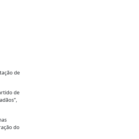
stação de
artido de
dadãos”,
mas
eração do