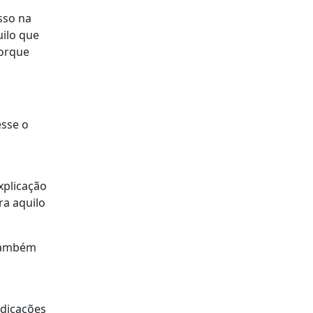
sso na
uilo que
porque
esse o
xplicação
ra aquilo
 também
ndicações