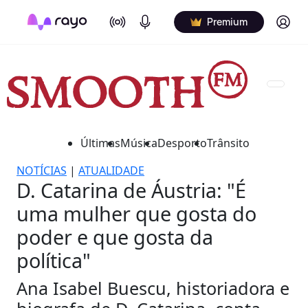
On Air
Podcasts
Log in
Premium
Últimas
Música
Desporto
Trânsito
NOTÍCIAS
|
ATUALIDADE
D. Catarina de Áustria: "É
uma mulher que gosta do
poder e que gosta da
política"
Ana Isabel Buescu, historiadora e