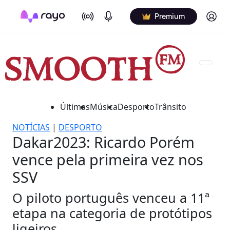
On Air
Podcasts
Log in
Premium
Últimas
Música
Desporto
Trânsito
NOTÍCIAS
|
DESPORTO
Dakar2023: Ricardo Porém
vence pela primeira vez nos
SSV
O piloto português venceu a 11ª
etapa na categoria de protótipos
ligeiros.