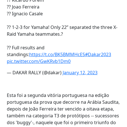
?? Joao Ferreira
?? Ignacio Casale
?? 1-2-3 for Yamaha! Only 22’’ separated the three X-
Raid Yamaha teammates.?
?? Full results and
standings:
https://t.co/BK5BMMHcES
#Dakar2023
pic.twitter.com/GwKRvb1Dm0
— DAKAR RALLY (@dakar)
January 12, 2023
Esta foi a segunda vitória portuguesa na edição
portuguesa da prova que decorre na Arábia Saudita,
depois de João Ferreira ter vencido a oitava etapa,
também na categoria T3 de protótipos -- sucessores
dos 'buggy'-, naquele que foi o primeiro triunfo do