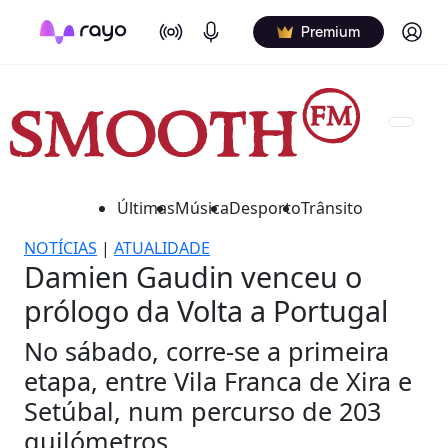
On Air
Podcasts
Log in
Premium
Últimas
Música
Desporto
Trânsito
NOTÍCIAS
|
ATUALIDADE
Damien Gaudin venceu o
prólogo da Volta a Portugal
No sábado, corre-se a primeira
etapa, entre Vila Franca de Xira e
Setúbal, num percurso de 203
quilómetros.