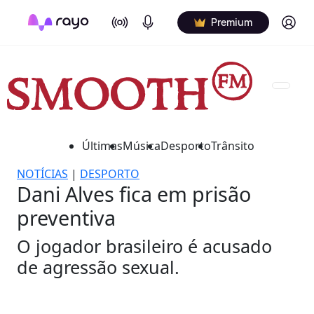
On Air
Podcasts
Log in
Premium
Últimas
Música
Desporto
Trânsito
NOTÍCIAS
|
DESPORTO
Dani Alves fica em prisão
preventiva
O jogador brasileiro é acusado
de agressão sexual.