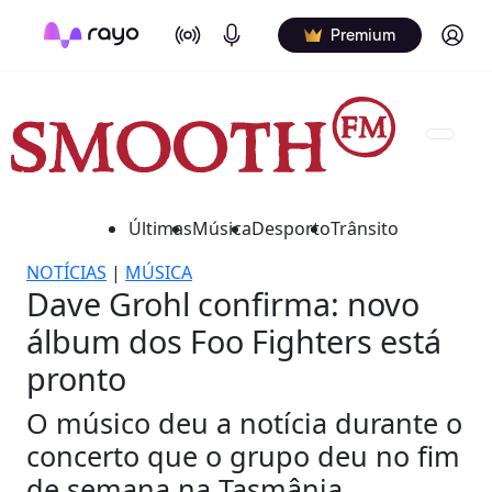
On Air
Podcasts
Log in
Premium
Últimas
Música
Desporto
Trânsito
NOTÍCIAS
|
MÚSICA
Dave Grohl confirma: novo
álbum dos Foo Fighters está
pronto
O músico deu a notícia durante o
concerto que o grupo deu no fim
de semana na Tasmânia,