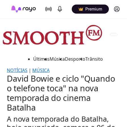
On Air
Podcasts
Log in
Premium
Últimas
Música
Desporto
Trânsito
NOTÍCIAS
|
MÚSICA
David Bowie e ciclo "Quando
o telefone toca" na nova
temporada do cinema
Batalha
A nova temporada do Batalha,