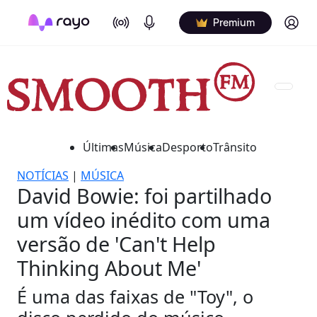
On Air
Podcasts
Log in
Premium
Últimas
Música
Desporto
Trânsito
NOTÍCIAS
|
MÚSICA
David Bowie: foi partilhado
um vídeo inédito com uma
versão de 'Can't Help
Thinking About Me'
É uma das faixas de "Toy", o