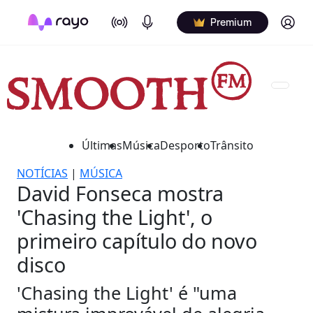
On Air
Podcasts
Log in
Premium
Últimas
Música
Desporto
Trânsito
NOTÍCIAS
|
MÚSICA
David Fonseca mostra
'Chasing the Light', o
primeiro capítulo do novo
disco
'Chasing the Light' é "uma