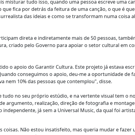
 quis misturar tudo isso, quando uma pessoa escreve uma ca
a do que fica por detrás da feitura de uma canção, o que é qu
surrealista das ideias e como se transformam numa coisa a
articipam direta e indiretamente mais de 50 pessoas, també
ra, criado pelo Governo para apoiar o setor cultural em co
ido o apoio do Garantir Cultura. Este projeto já estava escr
 Quando conseguimos o apoio, deu-me a oportunidade de f
va nem 10% das pessoas que contemplou", disse.
 tudo no seu próprio estúdio, e na vertente visual tem o 
 de argumento, realização, direção de fotografia e montag
ndependente, já sem a Universal Music, da qual foi artist
s coisas. Não estou insatisfeito, mas queria mudar e fazer