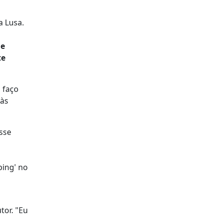
a Lusa.
ue
te
 faço
 às
sse
ping' no
tor. "Eu