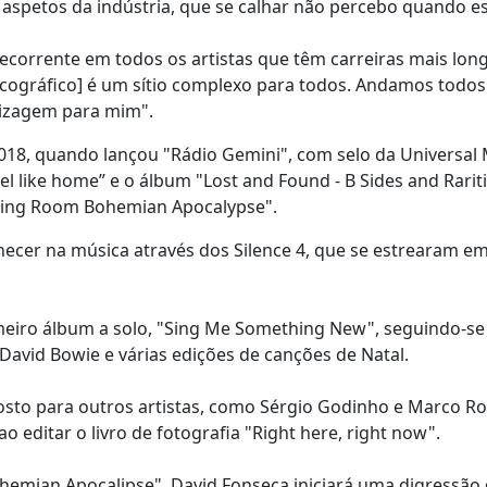
s aspetos da indústria, que se calhar não percebo quando 
corrente em todos os artistas que têm carreiras mais long
cográfico] é um sítio complexo para todos. Andamos todos
dizagem para mim".
018, quando lançou "Rádio Gemini", com selo da Universal 
l like home” e o álbum "Lost and Found - B Sides and Rariti
iving Room Bohemian Apocalypse".
hecer na música através dos Silence 4, que se estrearam e
meiro álbum a solo, "Sing Me Something New", seguindo-se
 David Bowie e várias edições de canções de Natal.
sto para outros artistas, como Sérgio Godinho e Marco Ro
o editar o livro de fotografia "Right here, right now".
emian Apocalipse", David Fonseca iniciará uma digressão 