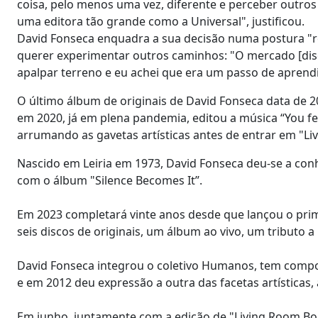
coisa, pelo menos uma vez, diferente e perceber outro
uma editora tão grande como a Universal", justificou.
David Fonseca enquadra a sua decisão numa postura "re
querer experimentar outros caminhos: "O mercado [dis
apalpar terreno e eu achei que era um passo de apren
O último álbum de originais de David Fonseca data de 2
em 2020, já em plena pandemia, editou a música “You fee
arrumando as gavetas artísticas antes de entrar em "L
Nascido em Leiria em 1973, David Fonseca deu-se a con
com o álbum "Silence Becomes It”.
Em 2023 completará vinte anos desde que lançou o pri
seis discos de originais, um álbum ao vivo, um tributo a
David Fonseca integrou o coletivo Humanos, tem compo
e em 2012 deu expressão a outra das facetas artísticas, a
Em junho, juntamente com a edição de "Living Room Boh