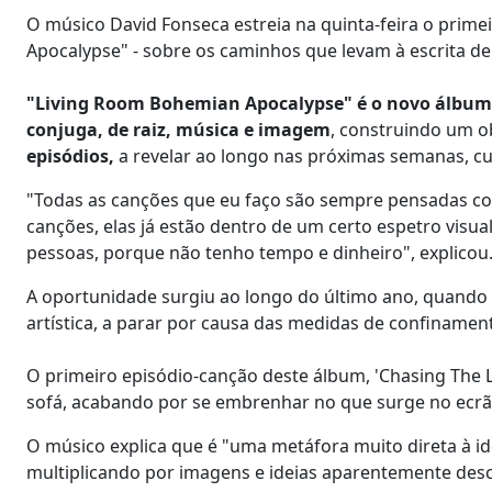
O músico David Fonseca estreia na quinta-feira o prime
Apocalypse" - sobre os caminhos que levam à escrita de
"Living Room Bohemian Apocalypse" é o novo álbum 
conjuga, de raiz, música e imagem
, construindo um o
episódios,
a revelar ao longo nas próximas semanas, c
"Todas as canções que eu faço são sempre pensadas com
canções, elas já estão dentro de um certo espetro vis
pessoas, porque não tenho tempo e dinheiro", explicou
A oportunidade surgiu ao longo do último ano, quando D
artística, a parar por causa das medidas de confinamen
O primeiro episódio-canção deste álbum, 'Chasing The Li
sofá, acabando por se embrenhar no que surge no ecrã
O músico explica que é "uma metáfora muito direta à id
multiplicando por imagens e ideias aparentemente desc