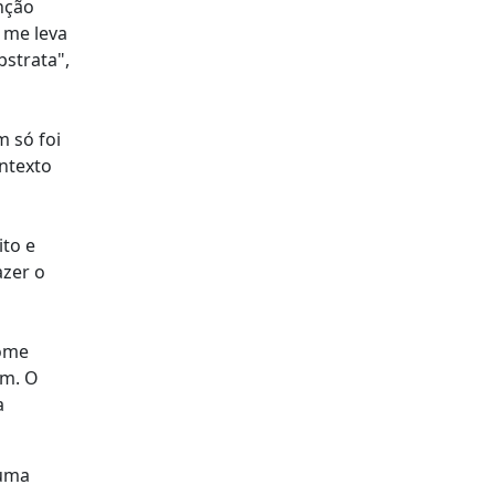
nção
e me leva
bstrata",
m só foi
ntexto
ito e
azer o
nome
em. O
a
 uma