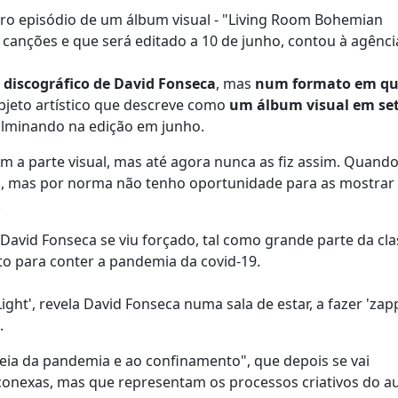
iro episódio de um álbum visual - "Living Room Bohemian
 canções e que será editado a 10 de junho, contou à agênci
discográfico de David Fonseca
, mas
num formato em q
bjeto artístico que descreve como
um álbum visual em se
ulminando na edição em junho.
 a parte visual, mas até agora nunca as fiz assim. Quando
ual, mas por norma não tenho oportunidade para as mostrar
.
avid Fonseca se viu forçado, tal como grande parte da cla
to para conter a pandemia da covid-19.
ght', revela David Fonseca numa sala de estar, a fazer 'zap
.
eia da pandemia e ao confinamento", que depois se vai
onexas, mas que representam os processos criativos do au