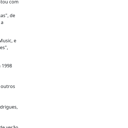
estou com
as", de
 a
Music, e
es",
m 1998
 outros
drigues,
de verão