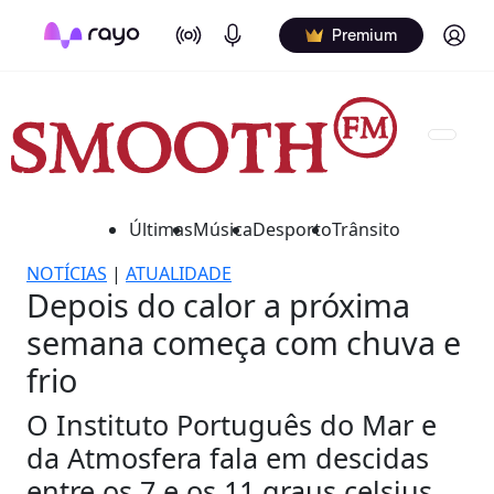
On Air
Podcasts
Log in
Premium
Últimas
Música
Desporto
Trânsito
NOTÍCIAS
|
ATUALIDADE
Depois do calor a próxima
semana começa com chuva e
frio
O Instituto Português do Mar e
da Atmosfera fala em descidas
entre os 7 e os 11 graus celsius.