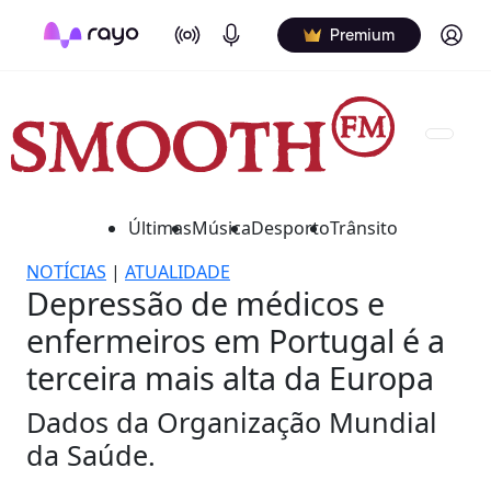
On Air
Podcasts
Log in
Premium
Últimas
Música
Desporto
Trânsito
NOTÍCIAS
|
ATUALIDADE
Depressão de médicos e
enfermeiros em Portugal é a
terceira mais alta da Europa
Dados da Organização Mundial
da Saúde.