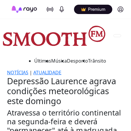
On Air
Podcasts
Log in
Premium
Últimas
Música
Desporto
Trânsito
NOTÍCIAS
|
ATUALIDADE
Depressão Laurence agrava
condições meteorológicas
este domingo
Atravessa o território continental
na segunda-feira e deverá
"permanecer" até à madrugada