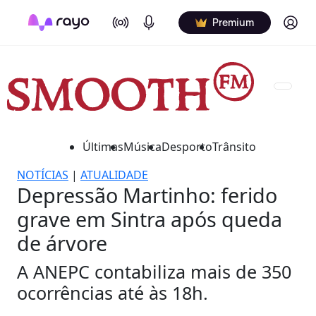
On Air
Podcasts
Log in
Premium
Últimas
Música
Desporto
Trânsito
NOTÍCIAS
|
ATUALIDADE
Depressão Martinho: ferido
grave em Sintra após queda
de árvore
A ANEPC contabiliza mais de 350
ocorrências até às 18h.