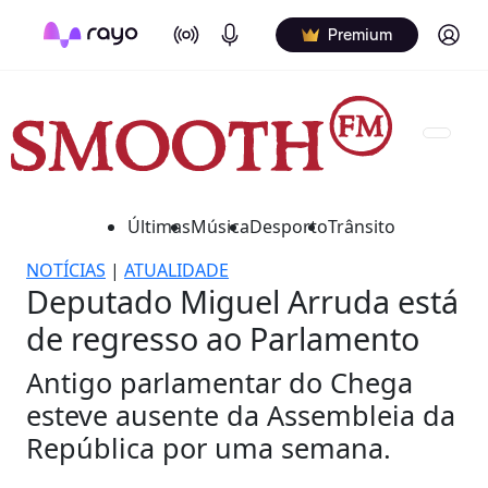
On Air
Podcasts
Log in
Premium
Últimas
Música
Desporto
Trânsito
NOTÍCIAS
|
ATUALIDADE
Deputado Miguel Arruda está
de regresso ao Parlamento
Antigo parlamentar do Chega
esteve ausente da Assembleia da
República por uma semana.