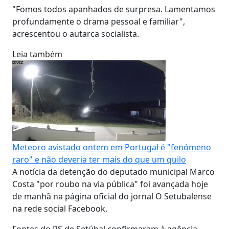
"Fomos todos apanhados de surpresa. Lamentamos
profundamente o drama pessoal e familiar",
acrescentou o autarca socialista.
Leia também
Meteoro avistado ontem em Portugal é "fenómeno
raro" e não deveria ter mais do que um quilo
A notícia da detenção do deputado municipal Marco
Costa "por roubo na via pública" foi avançada hoje
de manhã na página oficial do jornal O Setubalense
na rede social Facebook.
Fontes do PS de Setúbal confirmaram à agência