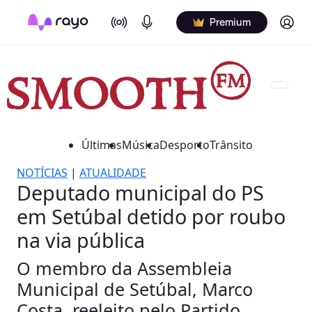
On Air
Podcasts
Log in
Premium
Últimas
Música
Desporto
Trânsito
NOTÍCIAS
|
ATUALIDADE
Deputado municipal do PS
em Setúbal detido por roubo
na via pública
O membro da Assembleia
Municipal de Setúbal, Marco
Costa, reeleito pelo Partido