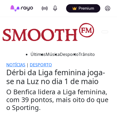
On Air
Podcasts
Log in
Premium
Últimas
Música
Desporto
Trânsito
NOTÍCIAS
|
DESPORTO
Dérbi da Liga feminina joga-
se na Luz no dia 1 de maio
O Benfica lidera a Liga feminina,
com 39 pontos, mais oito do que
o Sporting.