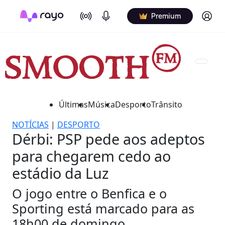
On Air
Podcasts
Log in
Premium
Últimas
Música
Desporto
Trânsito
NOTÍCIAS
|
DESPORTO
Dérbi: PSP pede aos adeptos
para chegarem cedo ao
estádio da Luz
O jogo entre o Benfica e o
Sporting está marcado para as
18h00 de domingo.