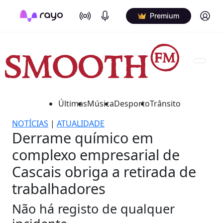
On Air
Podcasts
Log in
Premium
Últimas
Música
Desporto
Trânsito
NOTÍCIAS
|
ATUALIDADE
Derrame químico em
complexo empresarial de
Cascais obriga a retirada de
trabalhadores
Não há registo de qualquer