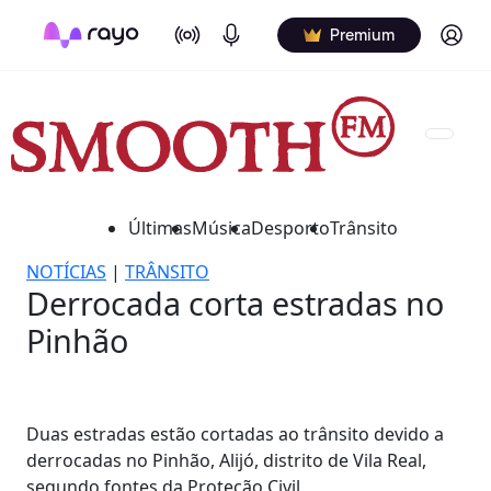
On Air
Podcasts
Log in
Premium
Últimas
Música
Desporto
Trânsito
NOTÍCIAS
|
TRÂNSITO
Derrocada corta estradas no
Pinhão
Duas estradas estão cortadas ao trânsito devido a
derrocadas no Pinhão, Alijó, distrito de Vila Real,
segundo fontes da Proteção Civil.