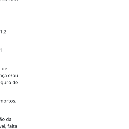
1,2
91
o de
ança e/ou
seguro de
 mortos,
ção da
l, falta