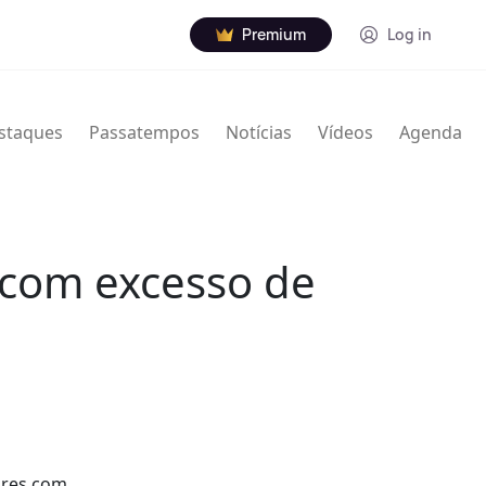
Premium
Log in
staques
Passatempos
Notícias
Vídeos
Agenda
 com excesso de
ores com