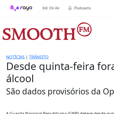
On Air
Podcasts
NOTÍCIAS
|
TRÂNSITO
Desde quinta-feira fo
álcool
São dados provisórios da O
A Guarda Nacional Republicana (GNR) deteve desde quint