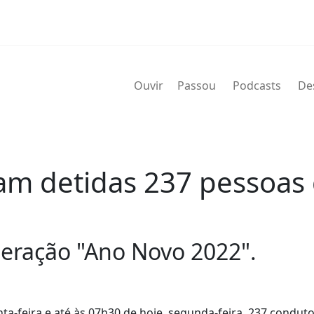
Ouvir
Passou
Podcasts
De
ram detidas 237 pessoas
peração "Ano Novo 2022".
a-feira e até às 07h30 de hoje, segunda-feira, 237 condut