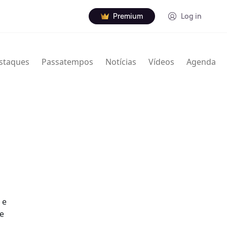
Premium
Log in
staques
Passatempos
Notícias
Vídeos
Agenda
 e
de