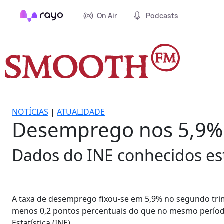
On Air
Podcasts
NOTÍCIAS
|
ATUALIDADE
Desemprego nos 5,9% e
Dados do INE conhecidos est
A taxa de desemprego fixou-se em 5,9% no segundo trime
menos 0,2 pontos percentuais do que no mesmo período 
Estatística (INE).