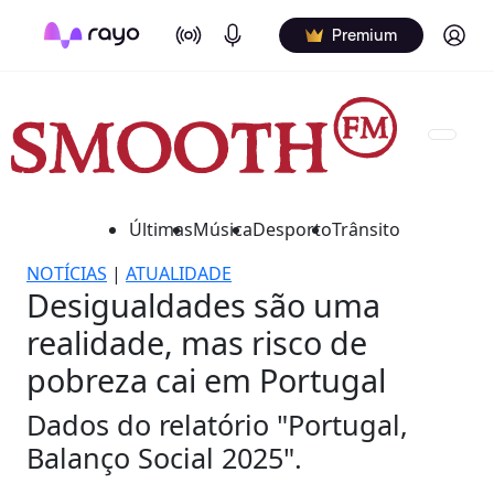
On Air
Podcasts
Log in
Premium
Últimas
Música
Desporto
Trânsito
NOTÍCIAS
|
ATUALIDADE
Desigualdades são uma
realidade, mas risco de
pobreza cai em Portugal
Dados do relatório "Portugal,
Balanço Social 2025".